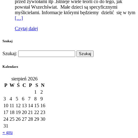
przed żywiołami itp .Istnieje wiele teorii co do tego, jak
powstał Wszechświat. Małe dzieci są specyficznymi
myślicielami. Informacje którymi będziemy dzielić się w tym
[…]
Czytaj dalej
Szukaj
Szukaj:
Kalendarz
sierpień 2026
P
W
Ś
C
P
S
N
1
2
3
4
5
6
7
8
9
10
11
12
13
14
15
16
17
18
19
20
21
22
23
24
25
26
27
28
29
30
31
« gru