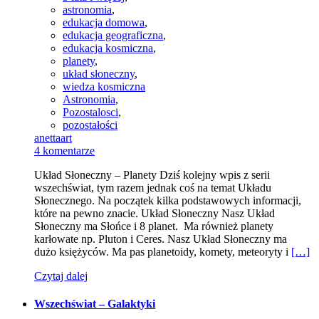
astronomia
,
edukacja domowa
,
edukacja geograficzna
,
edukacja kosmiczna
,
planety
,
układ słoneczny
,
wiedza kosmiczna
Astronomia
,
Pozostalosci
,
pozostałości
anettaart
4 komentarze
Układ Słoneczny – Planety Dziś kolejny wpis z serii
wszechświat, tym razem jednak coś na temat Układu
Słonecznego. Na początek kilka podstawowych informacji,
które na pewno znacie. Układ Słoneczny Nasz Układ
Słoneczny ma Słońce i 8 planet. Ma również planety
karłowate np. Pluton i Ceres. Nasz Układ Słoneczny ma
dużo księżyców. Ma pas planetoidy, komety, meteoryty i
[…]
Czytaj dalej
Wszechświat – Galaktyki