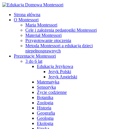
Strona główna
O Montessori
Maria Montessori
Cele i założenia pedagogiki Montessori
Materiał Montessori
Przygotowanie otoczenia
Metoda Montessori a edukacja dzieci
niepełnosprawnych
Prezentacje Montessori
3 do 6 lat
Edukacja Językowa
Język Polski
Język Angielski
Matematyka
Sensoryka
Życie codzienne
Botanika
Zoologia
Historia
Geografia
Geologia
Ekologia
Fizyka