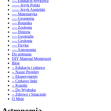
---- Edukacja językowa
------ Język Polski
------ Język Angielski
---- Matematyka
---- Geometria
---- Botanika
---- Zoologia
---- Historia
---- Geografia
---- Geologia
---- Fizyka
---- Astronomia
Do pobrania
DIY Materiał Montessori
Blog
-- Edukacja i zabawa
-- Nasze Projekty
-- Eksperymenty
-- Ciekawe linki
-- Książki
-- Do Wydruku
-- Zdrowo i Smacznie
O Mnie
Astronomia