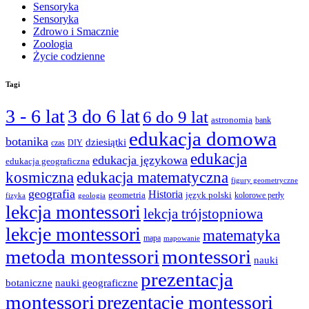
Sensoryka
Sensoryka
Zdrowo i Smacznie
Zoologia
Życie codzienne
Tagi
3 - 6 lat
3 do 6 lat
6 do 9 lat
astronomia
bank
edukacja domowa
botanika
dziesiątki
czas
DIY
edukacja
edukacja językowa
edukacja geograficzna
edukacja matematyczna
kosmiczna
figury geometryczne
geografia
Historia
geometria
język polski
kolorowe perły
fizyka
geologia
lekcja montessori
lekcja trójstopniowa
lekcje montessori
matematyka
mapa
mapowanie
metoda montessori
montessori
nauki
prezentacja
nauki geograficzne
botaniczne
montessori
prezentacje montessori