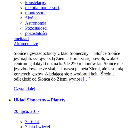
konstelacje
,
metoda montessori
,
montessori
,
Słońce
Astronomia
,
Pozostalosci
,
pozostałości
anettaart
2 komentarze
Słońce i gwiazdozbiory Układ Słoneczny – Słońce Słońce
jest najbliższą gwiazdą Ziemi. Porusza się powoli, wokół
centrum galaktyki raz na każde 250 milionów lat. Słońce nie
jest zbudowane ze skał, jak nasza planeta Ziemi, ale jest kulą
gorących gazów składającą się z wodoru i helu. Średnia
odległość od Słońca do Ziemi wynosi
[…]
Czytaj dalej
Układ Słoneczny – Planety
20 lipca, 2017
3 - 6 lat
,
3 lata i więcej
,