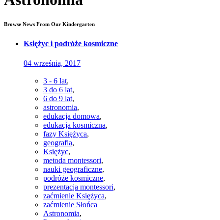
Browse News From Our Kindergarten
Księżyc i podróże kosmiczne
04 września, 2017
3 - 6 lat
,
3 do 6 lat
,
6 do 9 lat
,
astronomia
,
edukacja domowa
,
edukacja kosmiczna
,
fazy Księżyca
,
geografia
,
Księżyc
,
metoda montessori
,
nauki geograficzne
,
podróże kosmiczne
,
prezentacja montessori
,
zaćmienie Księżyca
,
zaćmienie Słońca
Astronomia
,