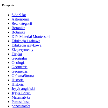
Kategorie
6 do 9 lat
Astronomia
Bez kategorii
Botanika
Botanika
DIY Materiał Montessori
Edukacja i zabawa
Edukacja językowa
Eksperymenty
Fizyka
Geografia
Geologia
Geometria
Geometria
GłównaStrona
Historia
Historia
Język angielski
Język Polski
Matematyka
Pozostalosci
pozostałości