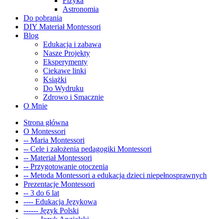
Fizyka
Astronomia
Do pobrania
DIY Materiał Montessori
Blog
Edukacja i zabawa
Nasze Projekty
Eksperymenty
Ciekawe linki
Książki
Do Wydruku
Zdrowo i Smacznie
O Mnie
Strona główna
O Montessori
-- Maria Montessori
-- Cele i założenia pedagogiki Montessori
-- Materiał Montessori
-- Przygotowanie otoczenia
-- Metoda Montessori a edukacja dzieci niepełnosprawnych
Prezentacje Montessori
-- 3 do 6 lat
---- Edukacja Językowa
------ Język Polski