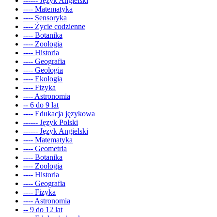
------ Język Angielski
---- Matematyka
---- Sensoryka
---- Życie codzienne
---- Botanika
---- Zoologia
---- Historia
---- Geografia
---- Geologia
---- Ekologia
---- Fizyka
---- Astronomia
-- 6 do 9 lat
---- Edukacja językowa
------ Język Polski
------ Język Angielski
---- Matematyka
---- Geometria
---- Botanika
---- Zoologia
---- Historia
---- Geografia
---- Fizyka
---- Astronomia
-- 9 do 12 lat