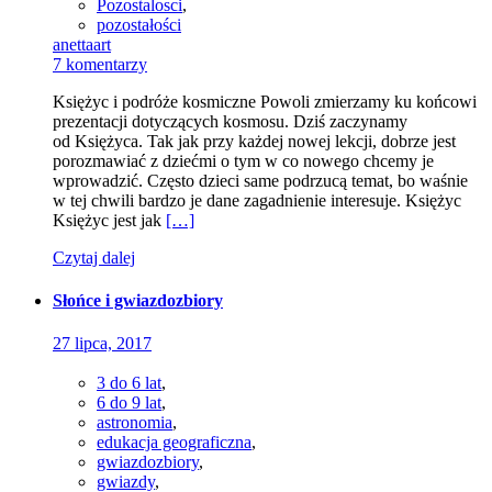
Pozostalosci
,
pozostałości
anettaart
7 komentarzy
Księżyc i podróże kosmiczne Powoli zmierzamy ku końcowi
prezentacji dotyczących kosmosu. Dziś zaczynamy
od Księżyca. Tak jak przy każdej nowej lekcji, dobrze jest
porozmawiać z dziećmi o tym w co nowego chcemy je
wprowadzić. Często dzieci same podrzucą temat, bo waśnie
w tej chwili bardzo je dane zagadnienie interesuje. Księżyc
Księżyc jest jak
[…]
Czytaj dalej
Słońce i gwiazdozbiory
27 lipca, 2017
3 do 6 lat
,
6 do 9 lat
,
astronomia
,
edukacja geograficzna
,
gwiazdozbiory
,
gwiazdy
,