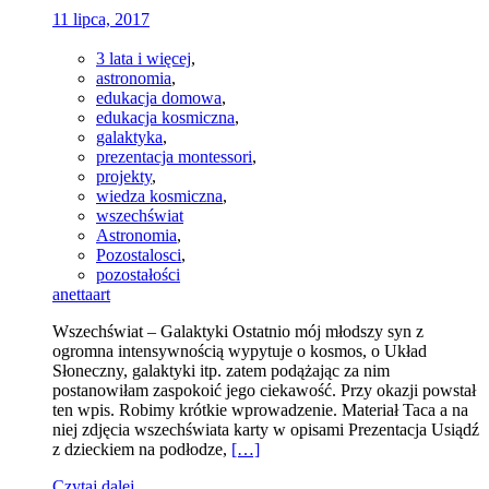
11 lipca, 2017
3 lata i więcej
,
astronomia
,
edukacja domowa
,
edukacja kosmiczna
,
galaktyka
,
prezentacja montessori
,
projekty
,
wiedza kosmiczna
,
wszechświat
Astronomia
,
Pozostalosci
,
pozostałości
anettaart
Wszechświat – Galaktyki Ostatnio mój młodszy syn z
ogromna intensywnością wypytuje o kosmos, o Układ
Słoneczny, galaktyki itp. zatem podążając za nim
postanowiłam zaspokoić jego ciekawość. Przy okazji powstał
ten wpis. Robimy krótkie wprowadzenie. Materiał Taca a na
niej zdjęcia wszechświata karty w opisami Prezentacja Usiądź
z dzieckiem na podłodze,
[…]
Czytaj dalej