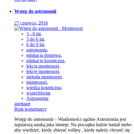
Wstęp do astronomii
27 czerwca, 2016
3 - 6 lat
,
3 do 6 lat
,
6 do 9 lat
,
astronomia
,
edukacja domowa
,
edukacja kosmiczna
,
lekcja montessori
,
lekcje montessori
,
metoda montessori
,
montessori
,
wiedza kosmiczna
,
wszechświat
Astronomia
anettaart
Brak komentarzy
Wstęp do astronomii – Wiadomości ogólne Astronomia jest
najstarszą nauką jaka istnieje. Na początku ludzie badali niebo
aby wiedzieć, kiedy zbierać rośliny , kiedy należy chronić się