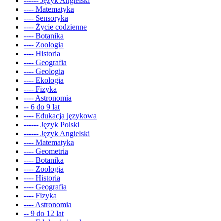
------ Język Angielski
---- Matematyka
---- Sensoryka
---- Życie codzienne
---- Botanika
---- Zoologia
---- Historia
---- Geografia
---- Geologia
---- Ekologia
---- Fizyka
---- Astronomia
-- 6 do 9 lat
---- Edukacja językowa
------ Język Polski
------ Język Angielski
---- Matematyka
---- Geometria
---- Botanika
---- Zoologia
---- Historia
---- Geografia
---- Fizyka
---- Astronomia
-- 9 do 12 lat