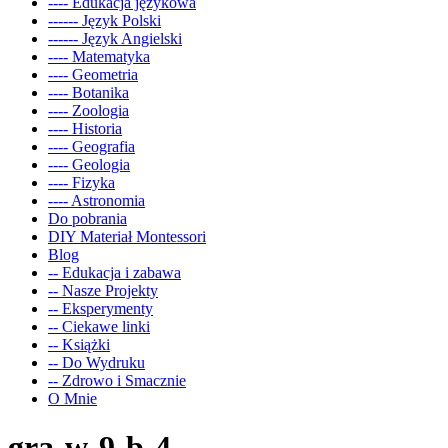
---- Edukacja językowa
------ Język Polski
------ Język Angielski
---- Matematyka
---- Geometria
---- Botanika
---- Zoologia
---- Historia
---- Geografia
---- Geologia
---- Fizyka
---- Astronomia
Do pobrania
DIY Materiał Montessori
Blog
-- Edukacja i zabawa
-- Nasze Projekty
-- Eksperymenty
-- Ciekawe linki
-- Książki
-- Do Wydruku
-- Zdrowo i Smacznie
O Mnie
gra-w-9-b-4