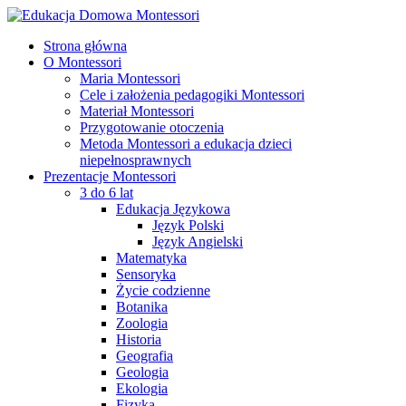
Strona główna
O Montessori
Maria Montessori
Cele i założenia pedagogiki Montessori
Materiał Montessori
Przygotowanie otoczenia
Metoda Montessori a edukacja dzieci
niepełnosprawnych
Prezentacje Montessori
3 do 6 lat
Edukacja Językowa
Język Polski
Język Angielski
Matematyka
Sensoryka
Życie codzienne
Botanika
Zoologia
Historia
Geografia
Geologia
Ekologia
Fizyka