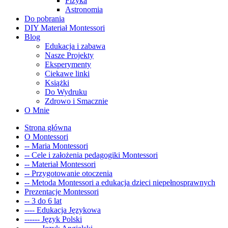
Fizyka
Astronomia
Do pobrania
DIY Materiał Montessori
Blog
Edukacja i zabawa
Nasze Projekty
Eksperymenty
Ciekawe linki
Książki
Do Wydruku
Zdrowo i Smacznie
O Mnie
Strona główna
O Montessori
-- Maria Montessori
-- Cele i założenia pedagogiki Montessori
-- Materiał Montessori
-- Przygotowanie otoczenia
-- Metoda Montessori a edukacja dzieci niepełnosprawnych
Prezentacje Montessori
-- 3 do 6 lat
---- Edukacja Językowa
------ Język Polski