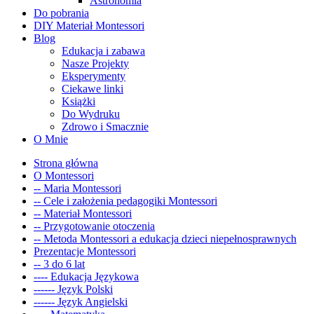
Astronomia
Do pobrania
DIY Materiał Montessori
Blog
Edukacja i zabawa
Nasze Projekty
Eksperymenty
Ciekawe linki
Książki
Do Wydruku
Zdrowo i Smacznie
O Mnie
Strona główna
O Montessori
-- Maria Montessori
-- Cele i założenia pedagogiki Montessori
-- Materiał Montessori
-- Przygotowanie otoczenia
-- Metoda Montessori a edukacja dzieci niepełnosprawnych
Prezentacje Montessori
-- 3 do 6 lat
---- Edukacja Językowa
------ Język Polski
------ Język Angielski