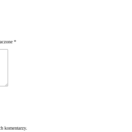
naczone
*
ch komentarzy.