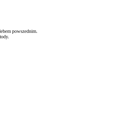
hlebem powszednim.
tody.