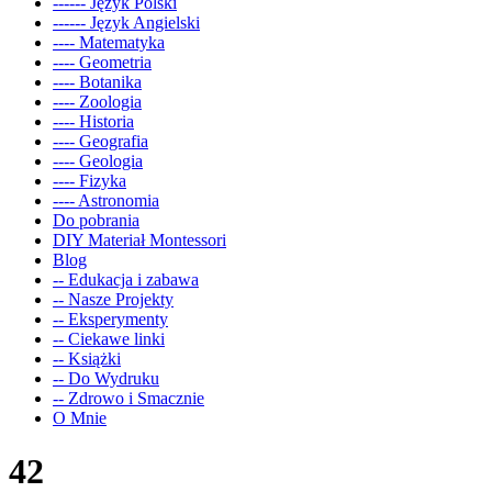
------ Język Polski
------ Język Angielski
---- Matematyka
---- Geometria
---- Botanika
---- Zoologia
---- Historia
---- Geografia
---- Geologia
---- Fizyka
---- Astronomia
Do pobrania
DIY Materiał Montessori
Blog
-- Edukacja i zabawa
-- Nasze Projekty
-- Eksperymenty
-- Ciekawe linki
-- Książki
-- Do Wydruku
-- Zdrowo i Smacznie
O Mnie
42