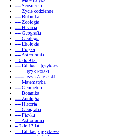
---- Matematyka
---- Sensoryka
---- Życie codzienne
---- Botanika
---- Zoologia
---- Historia
---- Geografia
---- Geologia
---- Ekologia
---- Fizyka
---- Astronomia
-- 6 do 9 lat
---- Edukacja językowa
------ Język Polski
------ Język Angielski
---- Matematyka
---- Geometria
---- Botanika
---- Zoologia
---- Historia
---- Geografia
---- Fizyka
---- Astronomia
-- 9 do 12 lat
---- Edukacja językowa