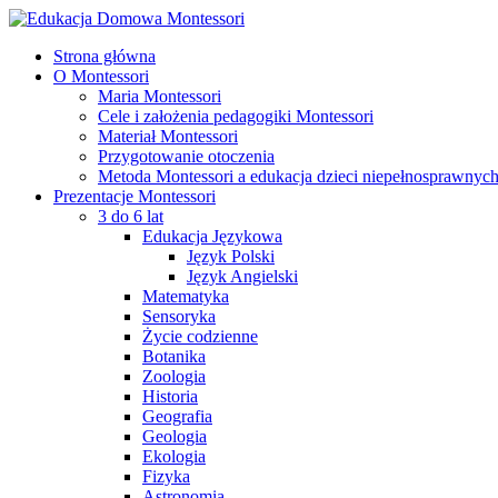
Strona główna
O Montessori
Maria Montessori
Cele i założenia pedagogiki Montessori
Materiał Montessori
Przygotowanie otoczenia
Metoda Montessori a edukacja dzieci niepełnosprawnyc
Prezentacje Montessori
3 do 6 lat
Edukacja Językowa
Język Polski
Język Angielski
Matematyka
Sensoryka
Życie codzienne
Botanika
Zoologia
Historia
Geografia
Geologia
Ekologia
Fizyka
Astronomia