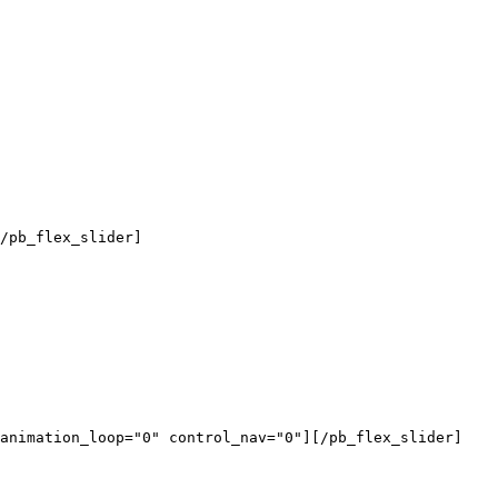
/pb_flex_slider]
animation_loop="0" control_nav="0"][/pb_flex_slider]