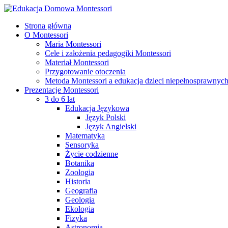
Strona główna
O Montessori
Maria Montessori
Cele i założenia pedagogiki Montessori
Materiał Montessori
Przygotowanie otoczenia
Metoda Montessori a edukacja dzieci niepełnosprawnyc
Prezentacje Montessori
3 do 6 lat
Edukacja Językowa
Język Polski
Język Angielski
Matematyka
Sensoryka
Życie codzienne
Botanika
Zoologia
Historia
Geografia
Geologia
Ekologia
Fizyka
Astronomia