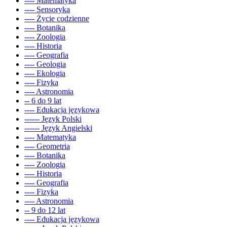
---- Matematyka
---- Sensoryka
---- Życie codzienne
---- Botanika
---- Zoologia
---- Historia
---- Geografia
---- Geologia
---- Ekologia
---- Fizyka
---- Astronomia
-- 6 do 9 lat
---- Edukacja językowa
------ Język Polski
------ Język Angielski
---- Matematyka
---- Geometria
---- Botanika
---- Zoologia
---- Historia
---- Geografia
---- Fizyka
---- Astronomia
-- 9 do 12 lat
---- Edukacja językowa