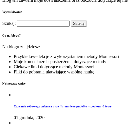
Blog ten zawiera moje doświadczenia oraz odczucia dotyczące tej me
Wyszukiwanie
Szukaj:
Co na blogu?
Na blogu znajdziesz:
Przykładowe lekcje z wykorzystaniem metody Montessori
Moje komentarze i spostrzeżenia dotyczące metody
Ciekawe linki dotyczące metody Montessori
Pliki do pobrania ułatwiające wspólną naukę
Najnowsze wpisy
Czytanie różowego arkusza oraz Tajemnicze pudełko – poziom różowy
01 grudnia, 2020