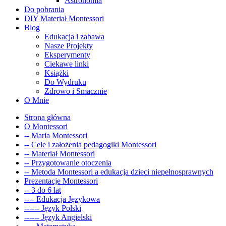
Astronomia
Do pobrania
DIY Materiał Montessori
Blog
Edukacja i zabawa
Nasze Projekty
Eksperymenty
Ciekawe linki
Książki
Do Wydruku
Zdrowo i Smacznie
O Mnie
Strona główna
O Montessori
-- Maria Montessori
-- Cele i założenia pedagogiki Montessori
-- Materiał Montessori
-- Przygotowanie otoczenia
-- Metoda Montessori a edukacja dzieci niepełnosprawnych
Prezentacje Montessori
-- 3 do 6 lat
---- Edukacja Językowa
------ Język Polski
------ Język Angielski