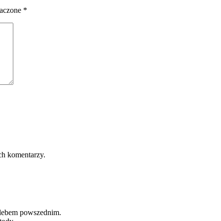
naczone
*
ch komentarzy.
hlebem powszednim.