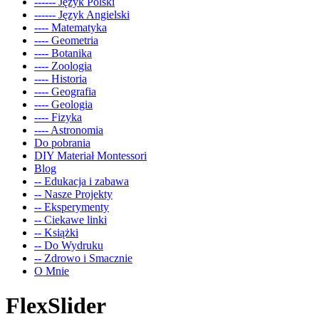
------ Język Polski
------ Język Angielski
---- Matematyka
---- Geometria
---- Botanika
---- Zoologia
---- Historia
---- Geografia
---- Geologia
---- Fizyka
---- Astronomia
Do pobrania
DIY Materiał Montessori
Blog
-- Edukacja i zabawa
-- Nasze Projekty
-- Eksperymenty
-- Ciekawe linki
-- Książki
-- Do Wydruku
-- Zdrowo i Smacznie
O Mnie
FlexSlider