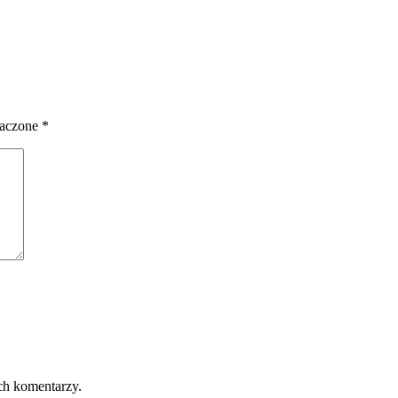
naczone
*
ch komentarzy.