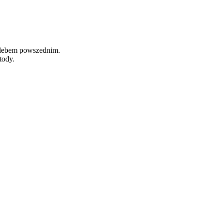
hlebem powszednim.
tody.