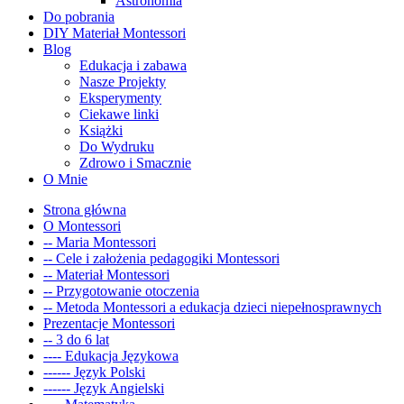
Astronomia
Do pobrania
DIY Materiał Montessori
Blog
Edukacja i zabawa
Nasze Projekty
Eksperymenty
Ciekawe linki
Książki
Do Wydruku
Zdrowo i Smacznie
O Mnie
Strona główna
O Montessori
-- Maria Montessori
-- Cele i założenia pedagogiki Montessori
-- Materiał Montessori
-- Przygotowanie otoczenia
-- Metoda Montessori a edukacja dzieci niepełnosprawnych
Prezentacje Montessori
-- 3 do 6 lat
---- Edukacja Językowa
------ Język Polski
------ Język Angielski