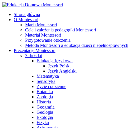
Strona główna
O Montessori
Maria Montessori
Cele i założenia pedagogiki Montessori
Materiał Montessori
Przygotowanie otoczenia
Metoda Montessori a edukacja dzieci niepełnosprawnyc
Prezentacje Montessori
3 do 6 lat
Edukacja Językowa
Język Polski
Język Angielski
Matematyka
Sensoryka
Życie codzienne
Botanika
Zoologia
Historia
Geografia
Geologia
Ekologia
Fizyka
Astronomia