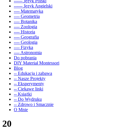
------ Język Polski
------ Język Angielski
---- Matematyka
---- Geometria
---- Botanika
---- Zoologia
---- Historia
---- Geografia
---- Geologia
---- Fizyka
---- Astronomia
Do pobrania
DIY Materiał Montessori
Blog
-- Edukacja i zabawa
-- Nasze Projekty
-- Eksperymenty
-- Ciekawe linki
-- Książki
-- Do Wydruku
-- Zdrowo i Smacznie
O Mnie
20