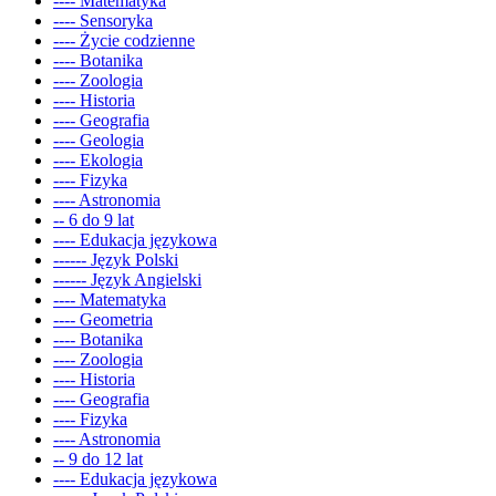
---- Matematyka
---- Sensoryka
---- Życie codzienne
---- Botanika
---- Zoologia
---- Historia
---- Geografia
---- Geologia
---- Ekologia
---- Fizyka
---- Astronomia
-- 6 do 9 lat
---- Edukacja językowa
------ Język Polski
------ Język Angielski
---- Matematyka
---- Geometria
---- Botanika
---- Zoologia
---- Historia
---- Geografia
---- Fizyka
---- Astronomia
-- 9 do 12 lat
---- Edukacja językowa