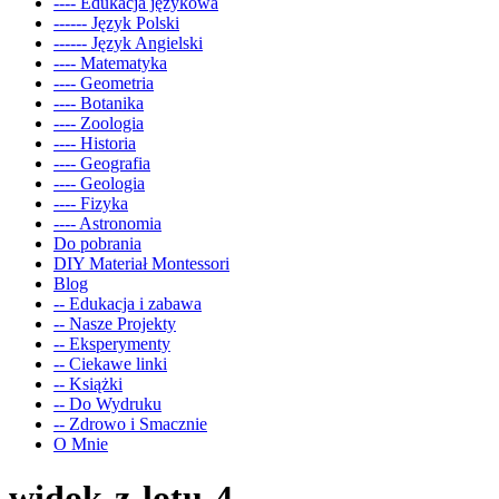
---- Edukacja językowa
------ Język Polski
------ Język Angielski
---- Matematyka
---- Geometria
---- Botanika
---- Zoologia
---- Historia
---- Geografia
---- Geologia
---- Fizyka
---- Astronomia
Do pobrania
DIY Materiał Montessori
Blog
-- Edukacja i zabawa
-- Nasze Projekty
-- Eksperymenty
-- Ciekawe linki
-- Książki
-- Do Wydruku
-- Zdrowo i Smacznie
O Mnie
widok-z-lotu-4