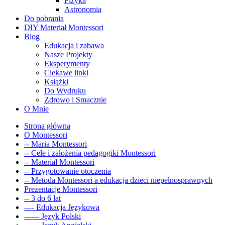
Fizyka
Astronomia
Do pobrania
DIY Materiał Montessori
Blog
Edukacja i zabawa
Nasze Projekty
Eksperymenty
Ciekawe linki
Książki
Do Wydruku
Zdrowo i Smacznie
O Mnie
Strona główna
O Montessori
-- Maria Montessori
-- Cele i założenia pedagogiki Montessori
-- Materiał Montessori
-- Przygotowanie otoczenia
-- Metoda Montessori a edukacja dzieci niepełnosprawnych
Prezentacje Montessori
-- 3 do 6 lat
---- Edukacja Językowa
------ Język Polski