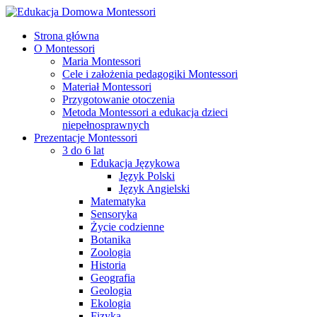
Strona główna
O Montessori
Maria Montessori
Cele i założenia pedagogiki Montessori
Materiał Montessori
Przygotowanie otoczenia
Metoda Montessori a edukacja dzieci
niepełnosprawnych
Prezentacje Montessori
3 do 6 lat
Edukacja Językowa
Język Polski
Język Angielski
Matematyka
Sensoryka
Życie codzienne
Botanika
Zoologia
Historia
Geografia
Geologia
Ekologia
Fizyka