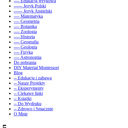
---- Edukacja językowa
------ Język Polski
------ Język Angielski
---- Matematyka
---- Geometria
---- Botanika
---- Zoologia
---- Historia
---- Geografia
---- Geologia
---- Fizyka
---- Astronomia
Do pobrania
DIY Materiał Montessori
Blog
-- Edukacja i zabawa
-- Nasze Projekty
-- Eksperymenty
-- Ciekawe linki
-- Książki
-- Do Wydruku
-- Zdrowo i Smacznie
O Mnie
5