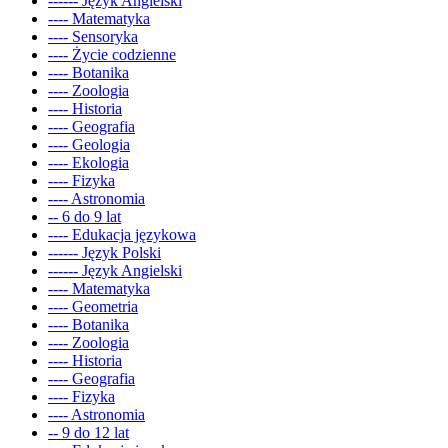
------ Język Angielski
---- Matematyka
---- Sensoryka
---- Życie codzienne
---- Botanika
---- Zoologia
---- Historia
---- Geografia
---- Geologia
---- Ekologia
---- Fizyka
---- Astronomia
-- 6 do 9 lat
---- Edukacja językowa
------ Język Polski
------ Język Angielski
---- Matematyka
---- Geometria
---- Botanika
---- Zoologia
---- Historia
---- Geografia
---- Fizyka
---- Astronomia
-- 9 do 12 lat